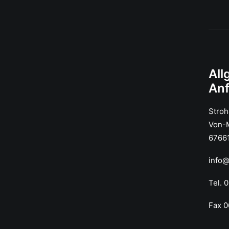
All
An
Stro
Von-M
67661
info
Tel. 
Fax 