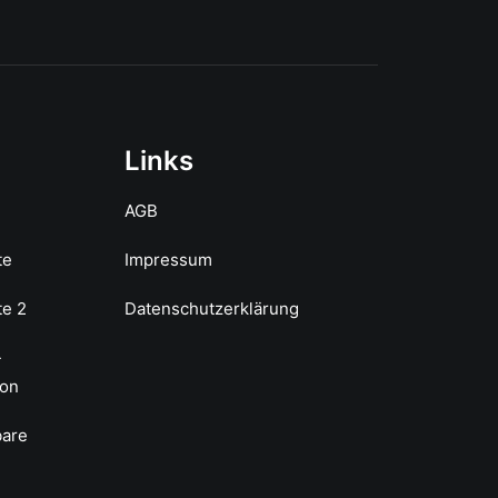
Links
AGB
te
Impressum
te 2
Datenschutzerklärung
-
ion
bare