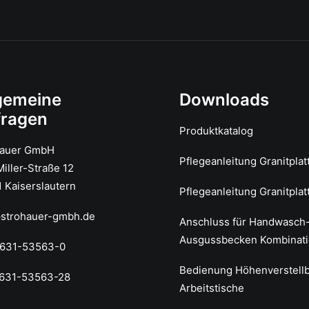
gemeine
Downloads
fragen
Produktkatalog
hauer GmbH
Pflegeanleitung Granitplat
iller-Straße 12
 Kaiserslautern
Pflegeanleitung Granitplat
@strohauer-gmbh.de
Anschluss für Handwasch
Ausgussbecken Kombinat
0631-53563-0
Bedienung Höhenverstell
0631-53563-28
Arbeitstische