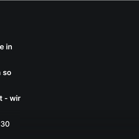
HOME
ÜBER UNS
PRODUKTE
KONTAK
e in
h so
 - wir
630