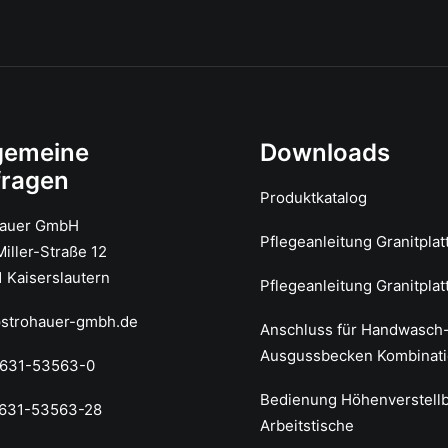
gemeine
Downloads
fragen
Produktkatalog
hauer GmbH
Pflegeanleitung Granitplat
iller-Straße 12
 Kaiserslautern
Pflegeanleitung Granitplat
@strohauer-gmbh.de
Anschluss für Handwasch
Ausgussbecken Kombinat
0631-53563-0
Bedienung Höhenverstell
0631-53563-28
Arbeitstische