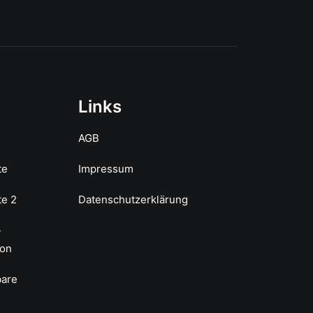
Links
AGB
te
Impressum
te 2
Datenschutzerklärung
-
ion
bare