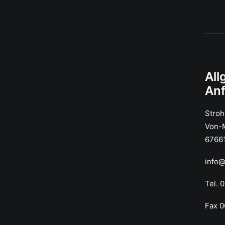
All
An
Stro
Von-M
67661
info
Tel. 
Fax 