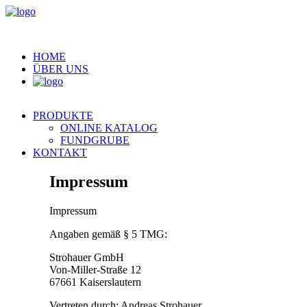
HOME
ÜBER UNS
PRODUKTE
ONLINE KATALOG
FUNDGRUBE
KONTAKT
I
m
p
r
e
s
s
u
m
Impressum
Angaben gemäß § 5 TMG:
Strohauer GmbH
Von-Miller-Straße 12
67661 Kaiserslautern
Vertreten durch: Andreas Strohauer