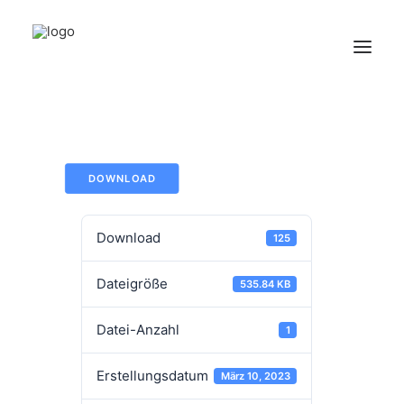
HOME
ÜBER UNS
DOWNLOAD
PRODUKTE
KONTAKT
Download
125
Dateigröße
535.84 KB
Datei-Anzahl
1
Erstellungsdatum
März 10, 2023