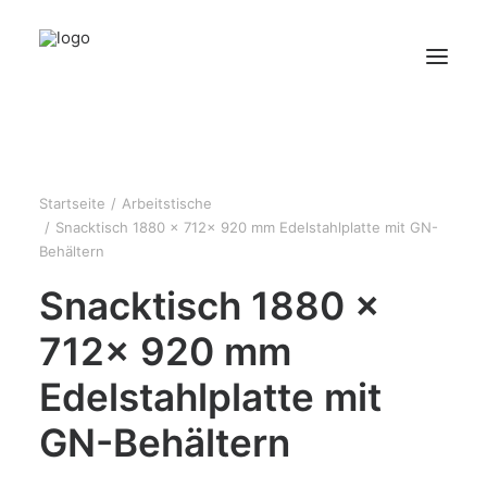
HOME
ÜBER UNS
Startseite
Arbeitstische
Snacktisch 1880 x 712x 920 mm Edelstahlplatte mit GN-
PRODUKTE
Behältern
KONTAKT
Snacktisch 1880 x
712x 920 mm
Edelstahlplatte mit
GN-Behältern