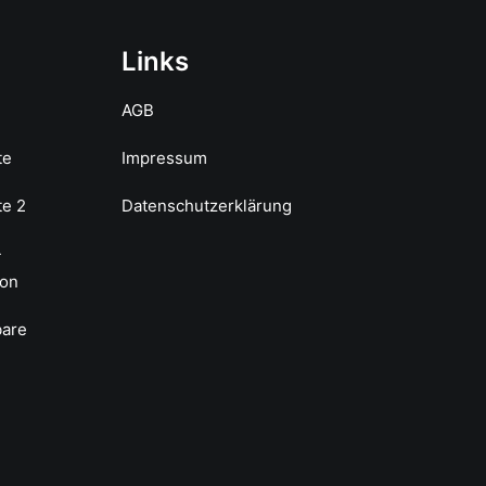
Links
AGB
te
Impressum
te 2
Datenschutzerklärung
-
ion
bare