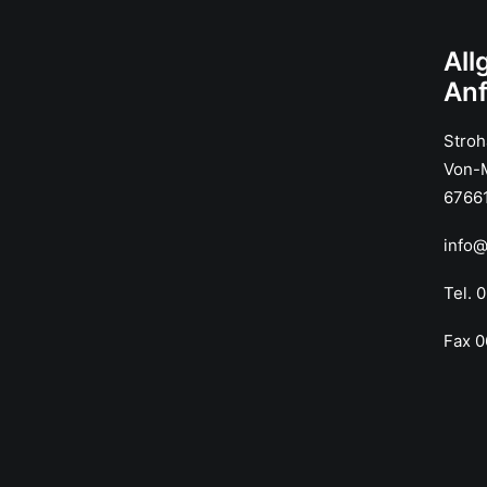
All
An
Stro
Von-M
67661
info
Tel. 
Fax 