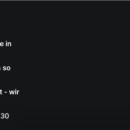
HOME
ÜBER UNS
PRODUKTE
KONTAK
e in
h so
 - wir
630