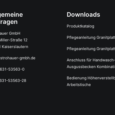
gemeine
Downloads
fragen
Produktkatalog
hauer GmbH
Pflegeanleitung Granitplat
iller-Straße 12
 Kaiserslautern
Pflegeanleitung Granitplat
@strohauer-gmbh.de
Anschluss für Handwasch
Ausgussbecken Kombinat
0631-53563-0
Bedienung Höhenverstell
0631-53563-28
Arbeitstische