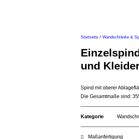
E
ÜBER UNS
PRODUKTE
KON
Startseite
Wandschränke & Sp
Einzelspin
und Kleide
Spind mit oberer Ablagefl
Die Gesamtmaße sind: 35
Kategorie
Wandschr
Maßanfertigung