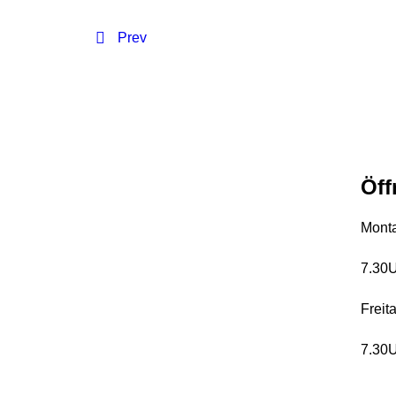
Prev
Öff
Mont
7.30
Freit
7.30U