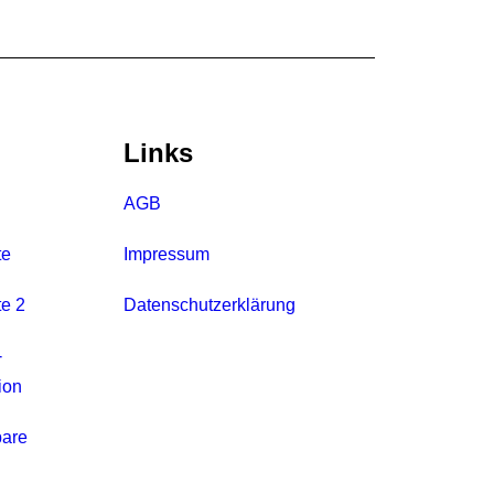
Links
AGB
te
Impressum
te 2
Datenschutzerklärung
-
ion
bare