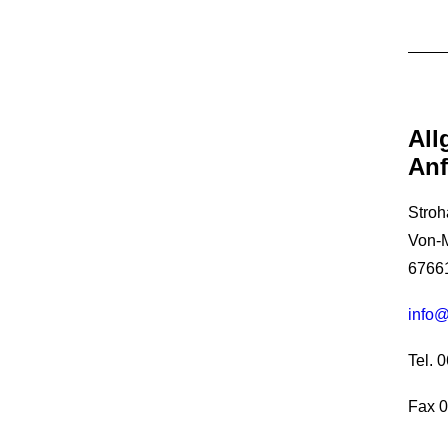
All
Anf
Stro
Von-M
67661
info@
Tel. 
Fax 