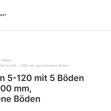
TAKT
& Wagen
öden je 400 x 1200 mm, geschlossene Böden
n 5-120 mit 5 Böden
200 mm,
ene Böden