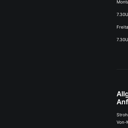
Mont
7.30
Freit
7.30U
All
An
Stro
Von-M