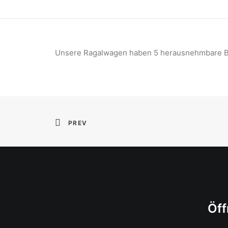
Unsere Ragalwagen haben 5 herausnehmbare Böd
PREV
Öff