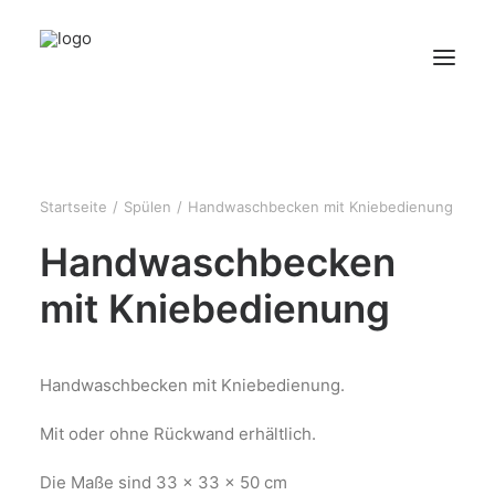
HOME
ÜBER UNS
Startseite
Spülen
Handwaschbecken mit Kniebedienung
PRODUKTE
Handwaschbecken
KONTAKT
mit Kniebedienung
Handwaschbecken mit Kniebedienung.
Mit oder ohne Rückwand erhältlich.
Die Maße sind 33 x 33 x 50 cm