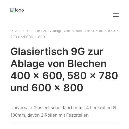
Startseite
Transportgeräte & Wagen
Glasiertisch 9G zur Ablage von Blechen 400 x 600, 580 x
780 und 600 x 800
HOME
Glasiertisch 9G zur
ÜBER UNS
Ablage von Blechen
PRODUKTE
KONTAKT
400 x 600, 580 x 780
und 600 x 800
Universale Glasiertische, fahrbar mit 4 Lenkrollen Ø
100mm, davon 2 Rollen mit Feststeller.