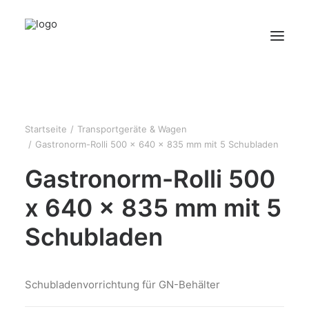
HOME
ÜBER UNS
Startseite
Transportgeräte & Wagen
Gastronorm-Rolli 500 x 640 x 835 mm mit 5 Schubladen
PRODUKTE
Gastronorm-Rolli 500
KONTAKT
x 640 x 835 mm mit 5
Schubladen
Schubladenvorrichtung für GN-Behälter