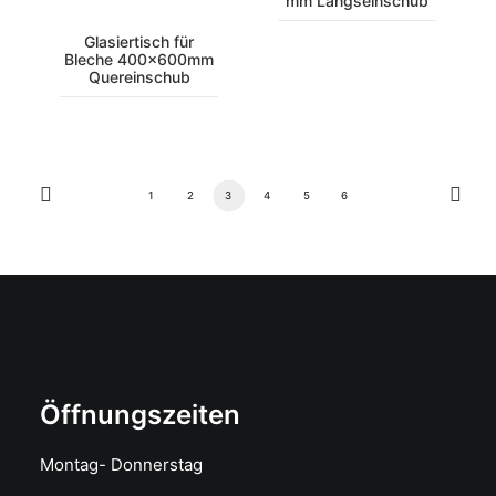
mm Längseinschub
Glasiertisch für
Bleche 400x600mm
Quereinschub
1
2
3
4
5
6
Öffnungszeiten
Montag- Donnerstag